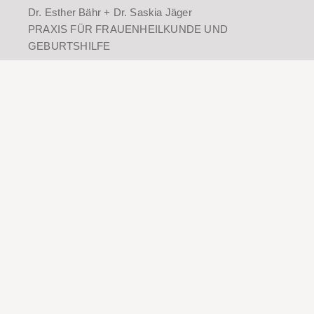
Dr. Esther Bähr + Dr. Saskia Jäger
PRAXIS FÜR FRAUENHEILKUNDE UND
GEBURTSHILFE
Hauptstraße 79
68259 Mannheim
T
0621 797676
F
0621 797858
info@mannheim-frauenarzt.de
baehr@mannheim-frauenarzt.de
jaeger@mannheim-frauenarzt.de
frauenarztpraxis.baehr_jaeger
Termine
Wichtige Information
Termine werden leider zunehmend nicht
wahrgenommen und nicht abgesagt. Dadurch gehen