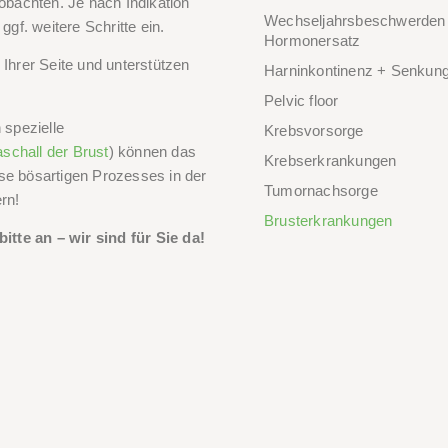
eobachten. Je nach Indikation
Wechseljahrsbeschwerden
ggf. weitere Schritte ein.
Hormonersatz
 Ihrer Seite und unterstützen
Harninkontinenz + Senku
Pelvic floor
spezielle
Krebsvorsorge
aschall der Brust
) können das
Krebserkrankungen
se bösartigen Prozesses in der
Tumornachsorge
rn!
Brusterkrankungen
tte an – wir sind für Sie da!