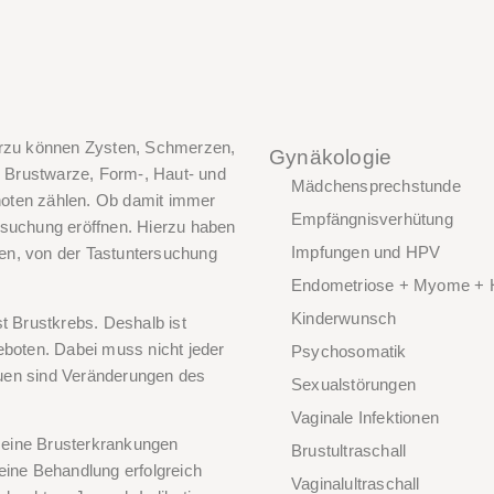
ierzu können Zysten, Schmerzen,
Gynäkologie
 Brustwarze, Form-, Haut- und
Mädchensprechstunde
noten zählen. Ob damit immer
Empfängnisverhütung
rsuchung eröffnen. Hierzu haben
Impfungen und HPV
iten, von der Tastuntersuchung
Endometriose + Myome + 
Kinderwunsch
t Brustkrebs. Deshalb ist
eboten. Dabei muss nicht jeder
Psychosomatik
rauen sind Veränderungen des
Sexualstörungen
Vaginale Infektionen
m eine Brusterkrankungen
Brustultraschall
eine Behandlung erfolgreich
Vaginalultraschall