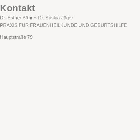
Kontakt
Dr. Esther Bähr + Dr. Saskia Jäger
PRAXIS FÜR FRAUENHEILKUNDE UND GEBURTSHILFE
Hauptstraße 79
68259 Mannheim
T
0621 797676
F
0621 797858
info@mannheim-frauenarzt.de
baehr@mannheim-frauenarzt.de
jaeger@mannheim-frauenarzt.de
frauenarztpraxis.baehr_jaeger
Termine
Wichtige Information