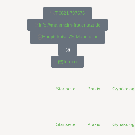
T 0621 797676
info@mannheim-frauenarzt.de
Hauptstraße 79, Mannheim
Termin
Startseite
Praxis
Gynäkolog
Startseite
Praxis
Gynäkolog