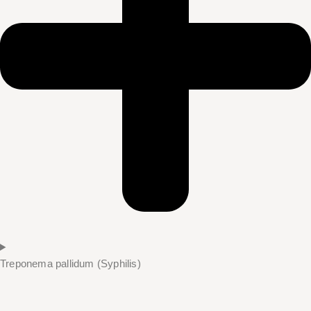
Treponema pallidum (Syphilis)