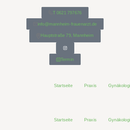
T 0621 797676
info@mannheim-frauenarzt.de
Hauptstraße 79, Mannheim
Termin
Startseite
Praxis
Gynäkolog
Startseite
Praxis
Gynäkolog