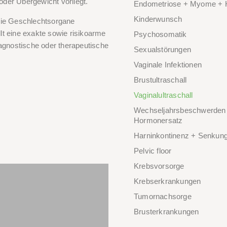
der Übergewicht vorliegt.
Endometriose + Myome + 
Kinderwunsch
m die Geschlechtsorgane
t eine exakte sowie risikoarme
Psychosomatik
iagnostische oder therapeutische
Sexualstörungen
Vaginale Infektionen
Brustultraschall
Vaginalultraschall
Wechseljahrsbeschwerden
Hormonersatz
Harninkontinenz + Senku
Pelvic floor
Krebsvorsorge
Krebserkrankungen
Tumornachsorge
Brusterkrankungen